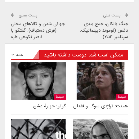
پست قبلی
پست بعدی
جنگ بالکان، جمع بندی
جهانی شدن و کالاهای محلی
ناقص (لوموند دیپلماتیک:
(فرش دستباف): گفتگو با
سپتامبر ۲۰۱۳)
ناصر فکوهی طره
ممکن است شما دوست داشته باشید
همه
سینما
سینما
همنت: تراژدی سوگ و فقدان
گوتو: جزیرۀ عشق