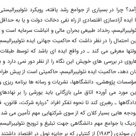
د؟ چرا در بسیاری از جوامع رشد یافته، رویکرد نئولیبرالیستی 
ا ایده آزادسازی اقتصادی از راه نفی دخالت دولت و یا به حداقل
ئولیبرالیسم، رخداد طبیعی بحران مالی و انباشت سرمایه است و ی
 احتمال را در نظر داشت که حاکمیت جهانی ایده نئولیبرالیسم
لتها معرفی می کند ـ در واقع ایده ای باشد که توسط طبقات 
روی در بررسی های خویش این نگاه را از نظر دور نمی دارد و 
ان دهد، حاکمیت ایده نئولیبرالیسم، حاکمیتی است از پیش طر
سسات پژوهشی، دانشگاهها، نشریات و رسانه ها برنامه ریزی و 
 مورد می آورد« اتاق ملی بازرگانی باید یورشی را بر نهادها
دگاهها ـ رهبری کند تا نحوه تفکر افراد ”درباره شرکت، قانون، 
بر پایه روایت هاروی، بودجه هایی بسیار کلان که از سوی شرکتهایی مهم تأمین می شد
دیک با جوامع مهم دانشگاهی جهت تبلیغ و ترویج نئولیبرالیسم
دهی شده است (صص ۶۵ ، ۶۶). تا جایی که کارفرمایان سوئدی (۱۹۸۳) از کنترلی که بر جایزه نوبل در اقتصا