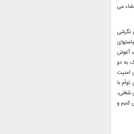
فشاء می
ی نگرشی
یاستهای
ی، آغوش
ک به دو
 امنیت
توأم با
ی شغلی،
 کنیم و