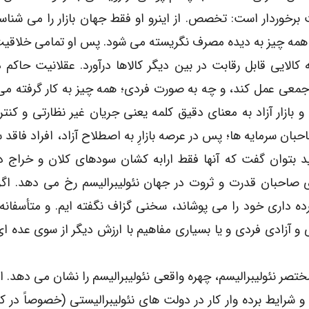
وردار است: تخصص. از اینرو او فقط جهان بازار را می شناسد
همه چیز به دیده مصرف نگریسته می شود. پس او تمامی خلاقی
کالایی قابل رقابت در بین دیگر کالاها درآورد. عقلانیت حاکم 
جمعی عمل کند، و چه به صورت فردی؛ همه چیز به کار گرفته می
و بازار آزاد به معنای دقیق کلمه یعنی جریان غیر نظارتی و کنتر
بان سرمایه ها؛ پس در عرصه بازارِ به اصطلاح آزاد، افراد فاقد س
ید بتوان گفت که آنها فقط ارابه کشان سودهای کلان و خراج 
ی صاحبان قدرت و ثروت در جهان نئولیبرالیسم رخ می دهد. اگر
برده داری خود را می پوشاند، سخنی گزاف نگفته ایم. و متأسفانه
و آزادی فردی و یا بسیاری مفاهیم با ارزش دیگر از سوی عده ای
ر نئولیبرالیسم، چهره واقعی نئولیبرالیسم را نشان می دهد. او 
 شرایط برده وار کار در دولت های نئولیبرالیستی (خصوصاً در 