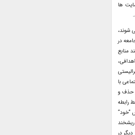
ایت ها
ی شوند،
امعه در
د منابع
اهدافی،
رالیستی
ماعی با
ر حذف و
ط رابطه
ص ”خود“
 ریشخند
دیگر در