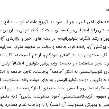
ه
هه های اخیر کنترل جریان سرمایه، توزیع عادلانه ثروت، منابع و 
مه های رفاه اجتماعی، وظیفه ای است که کمتر دولتی به آن تن 
هور و رشد شگرف نئولیبرالیسم در دهه های اخیر و بازارهای آزاد
پوشش آن، رابطه فرد، جامعه و دولت در مفهوم مترقی مدرنی
ه کلی مخدوش و یا در کلافی سردرگم و از هم گسیخته، انکار ش
رت تاچر سیاستمدار و نخست وزیر پرشور نئولیرال احتمالاً اولین 
 نئولیبرالیستی به انکار ”جامعه“ برخاست. تاچر، جامعه را انکار
ه جایگزینی دولت نئولیبرالیستی به جای دولت رفاه، مسئولیت 
 متفکر اجتماعی و فلسفی بحث جدیدی را باز کرده باشد. او و اغل
مام مفهوم اگزیستانسیالیستی ”خود مسئولیت پذیری“ (که منظو
ی و پذیرش مسئولیت آن است) را با وقاحت تمام مصادره به