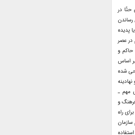
حتّا در
 رساندن
ا پدیده
 در عصر
حاکم و
بر اساس
احی شده
نهادینه
ی مهم ـ
فرهنگ و
 برای راه
 سازمان
د داشتند استفاده