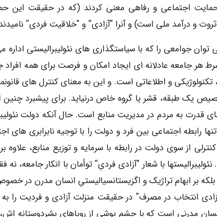
 حمایت اجتماعی و رفاهی معنی کردند (که در حقیقت این حم
روت و درآمد ملی است) و آنرا ”آزادی“ و ”خلاقیت فردی“ نامیدند.
می توان جوامعی را که با سیاستگذاری های نئولیبرالیستی اداره م
 هر جامعه عادلانه ای ایجاد امکان و فرصت برای همه افراد ج
تکنولوژیکی و اطلاعاتی است. و این به معنای کنترل های قانونمن
صیص یک طبقه، قشر یا گروه خاص درنیاید. برای پیشبرد چنین 
طای قدرت به مردم در مدیریت منابع است. حال آنکه دولت نئولیب
ا رابطه اجتماعی بین فرد و دولت را با توجیه نابرابری های اجت
نترلی از سوی دولت در رابطه با سرمایه و توزیع منابع، علاوه ب
یبرالیستها با شعار ”آزادی فردیِ“ توأمان با انکار جامعه، نه فق
 بلکه بر ابهام تراژیک و اگزیستانسیالیستیِ انسان مدرن در خصو
 ”آزادی انتخاب در مصرف“ در حقیقت منزلت آزادی و فردیت را به
 انسان مدرنی است که با چشم پوشی از رویاهای بشردوستانه اش، 