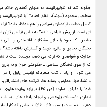
چگونه شد که نئولیبرالیسم به عنوان گفتمان حاکم درآم
سطحی محدود (سوئد)، اتفاق افتاد؟ آیا نئولیبرالیسم ب
کنترل دولت، آزادسازی سیاسی را هم مدنظر دارد؟ آیا ن
ای است از پیش طراحی شده؟ به بیانی آیا می توان این
حاضر ـ که خود را حلال مشکلات اقتصادی و مالی دو
نخبگان تجاری و مالی، تولید و گسترش یافته باشد؟ ها
مدارک و شواهدی که ارائه می دهد، درصدد است تا نش
که از سوی نخبگان سیاسی ـ حکومتی طرح و به یاری مؤ
می شود. او یاد داشت محرمانه لؤئیس پاول را در این
دانشگاهها، مدارس، رسانه ها، شرکت های انتشاراتی، دا
فرد“ را دگرگون سازد» (ص ۶۵). 
اندازی مؤسسات پژوهشی و ایجاد رابطه هایی بسیار نز