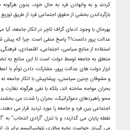
کردند و به وانهادن فرد به حال خود، بدون هرگونه
بازگرداندن بخشی از حقوق اجتماعی فرد از طریق توزیع ث
بهرحال با وجود ادعای گزاف تاچر در انکار جامعه، آیا 
عدالت پرور دانست!؟ پاسخ منفی است. چرا که پیش شرط
استفاده از منابع سیاسی، اجتماعی، اقتصادی، فرهنگی، 
متعلق به جامعه توسط دولت است تا این منابع به تخ
ابزار دولت های عدالت پرور، مشارکت دادن توأم با اع
و مشوقان چنین سیاستی، پیشاپیش با انکار جامعه نه تنه
بحران مواجه ساخته اند، بلکه با نفی هرگونه نظارت و ک
محو راهبردهای دموکراتیک، بحران را شدت می بخشند. نئول
اجتماعی بین فرد و جامعه را مورد تردید قرار می دهند،
نقطه پایان می گذارند؛ و با تنزل ”آزادی انتخاب“ به
می گیرند. خواست نخبه سالاری نئولیبرالیسم برابر با،