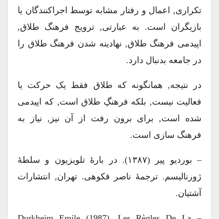
تکراری, اعمال و رفتار مشابه توسط اجراکنندگان یا
بازیگران است. به عبارتی, ترویج فرهنگ طلاق,
اپیدمی فرهنگ طلاق, نهادینه شدن فرهنگ طلاق را
در جامعه بدنبال دارد.
در نتیجه, همانگونه که طلاق فقط یک حرکت یا
فعالیت نیست, بلکه فرهنگِ طلاق است, که اپیدمی
شده است, برای برون رفت از آن نیز, نیاز به
فرهنگ سازی است.
– بوردیو پیر (۱۳۸۷). در بارۀ تلویزیون و سلطۀ
ژورنالیسم. ترجمۀ ناصر فکوهی. تهران, انتشارات
آشتیان.
– Durkheim Emile (1987). Les Règles De La