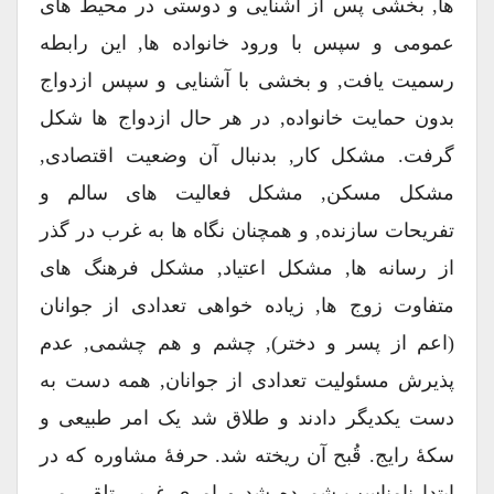
ها, بخشی پس از آشنایی و دوستی در محیط های
عمومی و سپس با ورود خانواده ها, این رابطه
رسمیت یافت, و بخشی با آشنایی و سپس ازدواج
بدون حمایت خانواده, در هر حال ازدواج ها شکل
گرفت. مشکل کار, بدنبال آن وضعیت اقتصادی,
مشکل مسکن, مشکل فعالیت های سالم و
تفریحات سازنده, و همچنان نگاه ها به غرب در گذر
از رسانه ها, مشکل اعتیاد, مشکل فرهنگ های
متفاوت زوج ها, زیاده خواهی تعدادی از جوانان
(اعم از پسر و دختر), چشم و هم چشمی, عدم
پذیرش مسئولیت تعدادی از جوانان, همه دست به
دست یکدیگر دادند و طلاق شد یک امر طبیعی و
سکۀ رایج. قُبح آن ریخته شد. حرفۀ مشاوره که در
ابتدا نامناسب شمرده شد و امری غربی تلقی می