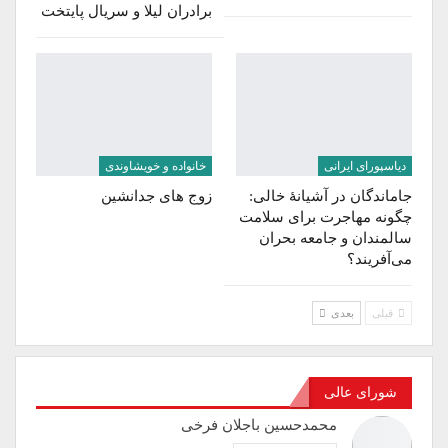
برادران لیلا و سریال پایتخت
دیاسپورای ایرانی
خانواده و خویشاوندی
جاماندگان در آشیانۀ خالی:
زوج های جدانشین
چگونه مهاجرت برای سلامت
سالمندان و جامعه بحران
می‌آفریند؟
قبلی
بعدی
شورای عالی
محمدحسین باجلان فرخی