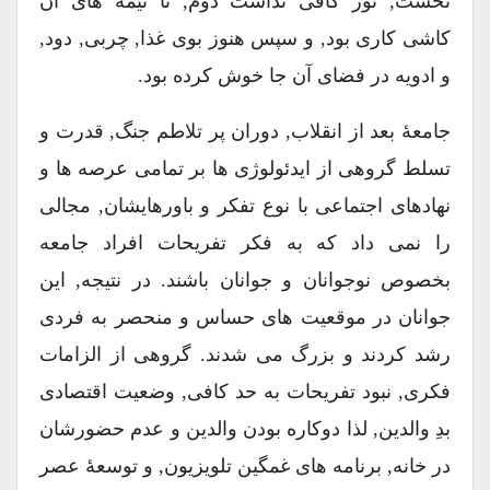
نخست, نور کافی نداشت دوم, تا نیمه های آن
کاشی کاری بود, و سپس هنوز بوی غذا, چربی, دود,
و ادویه در فضای آن جا خوش کرده بود.
جامعۀ بعد از انقلاب, دوران پر تلاطم جنگ, قدرت و
تسلط گروهی از ایدئولوژی ها بر تمامی عرصه ها و
نهادهای اجتماعی با نوع تفکر و باورهایشان, مجالی
را نمی داد که به فکر تفریحات افراد جامعه
بخصوص نوجوانان و جوانان باشند. در نتیجه, این
جوانان در موقعیت های حساس و منحصر به فردی
رشد کردند و بزرگ می شدند. گروهی از الزامات
فکری, نبود تفریحات به حد کافی, وضعیت اقتصادی
بدِ والدین, لذا دوکاره بودن والدین و عدم حضورشان
در خانه, برنامه های غمگین تلویزیون, و توسعۀ عصر