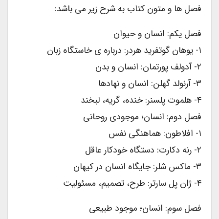
فصل ها و متون کتاب به شرح زیر می باشد:
فصل یکم: انسان و حیوان
۱- یوهان گوتفرید هردر: درباره ی خاستگاه زبان
۲- آدولف پورتمان: انسان و بدن
۳- آرنولد گهلن: انسان و نهادها
۴- هلموت پلسنر: خنده، گریه، لبخند
فصل دوم: انسان؛ موجودی روحانی
۱- افلاطون: هماهنگی نفس
۲- رنه دکارت: دستگاه خودکار عاقل
۳- ماکس شلر: جایگاه انسان در کیهان
۴- ژان پل سارتر: طرح، تصمیم، مسئولیت
فصل سوم: انسان؛ موجود طبیعی