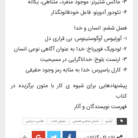
۳- ماکس شتیرنر: موجود منفرد، متناهی، یگانه
۴- تئودور آدورنو: فاعل خودقانونگذار
فصل ششم: انسان و خدا
۱- آورلیوس آوگوستینوس: بی قراری دل
۲- لودویگ فویرباخ: خدا به عنوان آگاهی نوعی انسان
۳- ارنست بلوخ: خداناگرایی در مسیحیت
۴- کارل یاسپرس: خدا به مثابه رمز وجود حقیقی
پیشنهادهایی برای شیوه ی کار با متون برگزیده در
کتاب
فهرست نویسندگان و آثار
آرشیو
انسان شناسی فلسفی
معرفی کتاب
هانس دیرکس
اشتراک گذاشتن