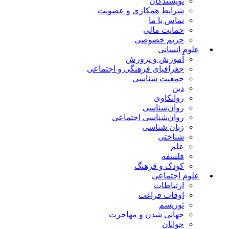
نویسندگان
شرایط همکاری و عضویت
تماس با ما
حمایت مالی
حریم خصوصی
علوم انسانی
آموزش و پرورش
جغرافیای فرهنگی و اجتماعی
جمعیت شناسی
دین
روانکاوی
روان‌شناسی
روان‌شناسی اجتماعی
زبان شناسی
شناختی
علم
فلسفه
کودک و فرهنگ
علوم اجتماعی
ارتباطات
اوقات فراغت
توریسم
جهانی شدن و مهاجرت
جوانان