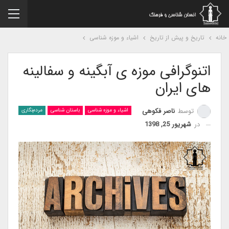
نه
تاریخ و پیش از تاریخ
اشیاء و موزه شناسی
اتنوگرافی موزه ی آبگینه و سفالینه
های ایران
توسط
ناصر فکوهی
اشیاء و موزه شناسی
باستان شناسی
مردم‌نگاری
در
شهریور 25, 1398