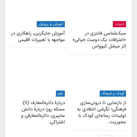
ادبیات
آموزش و پرورش
سبک‌شناسی فانتزی در
آموزش جایگزین، راهکاری در
«اعترافات یک دوست خیالی»
مواجهه با تغییرات اقلیمی
اثر میشل کیوواس
کودک و فرهنگ
علم
از بازنمایی تا درونی‌سازی
دربارۀ دائره‌المعارف (۱۱):
فرهنگی؛ نگرشی انتقادی به
مسئله روز؛ دربارۀ دانش
تولیدات رسانه‌ای کودک با
سایبری، دائره‌المعارفی و
محوریت…
اشتراکی…