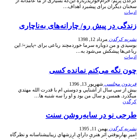
کرگدن پریم/ حرام‌خواریدرباره این‌که بسیاری از ما عامدانه از
سخنان دیگران برای پیشبرد اهداف…
ادبیات
زندگی در پیش رو/ چارانه‌های به‌ناچاری
نشریه کرگدن
مرداد 12, 1398
بوسیدی و من دوباره سرما خوردمچند رباعی برای «پاییز»/ این
رباعی‌ها پیشکش می‌شود به…
ادبیات
چون نگه می‌کنم نمانده کسی
فریدون مجلسی
شهریور 13, 1396
بيش از سي سال از آشنايي و دوستي ام با قدرت الله مهتدي
ميگذرد. همسن و سال من بود و او را سه شنبه ها…
کرگدن
طرحی نو در سایه‌روشن سنت
نشریه کرگدن
بهمن 11, 1395
امیر بهاریوقتي اثر هنري داراي ارزشهاي زيباييشناسانه و نظرگاه