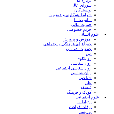
درباره ما
شورای عالی
نویسندگان
شرایط همکاری و عضویت
تماس با ما
حمایت مالی
حریم خصوصی
علوم انسانی
آموزش و پرورش
جغرافیای فرهنگی و اجتماعی
جمعیت شناسی
دین
روانکاوی
روان‌شناسی
روان‌شناسی اجتماعی
زبان شناسی
شناختی
علم
فلسفه
کودک و فرهنگ
علوم اجتماعی
ارتباطات
اوقات فراغت
توریسم