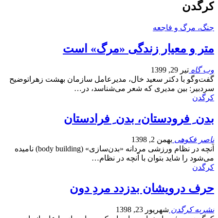
کرگدن
جنگ، مرگ و فاجعه
متر و معیار زندگی «مرگ» است
وب گاه
تیر 29, 1399
گفت‌وگو با دکتر سعید خال، مدیرعامل سازمان بهشت زهراتوضیح
سردبیر: بین مدیری که شعر می‌شناسد، ‌در…
کرگدن
بدن ِ فرودستان، بدن ِ فرادستان
ناصر فکوهی
بهمن 2, 1398
آنچه در نظام ورزشی مردانه «بدن‌سازی» (body building) نامیده
می‌شود را شاید بتوان با آنچه در نظام…
کرگدن
حرف درویشان بدزدد مردِ دون
نشریه کرگدن
شهریور 23, 1398