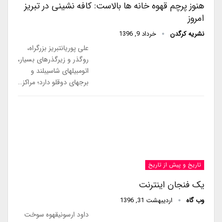
هنوز پرچم قهوه خانه ها بالاست: کافه نشینی در تبریز
امروز
نشریه کرگدن
خرداد 9, 1396
علی پوریانتبریز بزرگراه،
روگذر و زیرگذرهای بسیار،
اتومبیلهای شاسیبلند و
برجهای دوقلو دارد؛ مراکز…
تاریخ و پیش از تاریخ
یک فنجان اینترنت
وب گاه
اردیبهشت 31, 1396
داود ارسونیقهوه سوخت