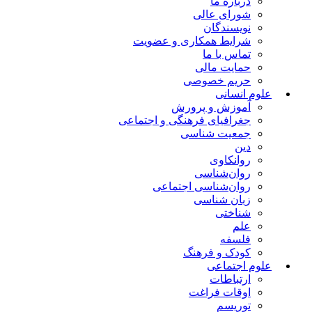
درباره ما
شورای عالی
نویسندگان
شرایط همکاری و عضویت
تماس با ما
حمایت مالی
حریم خصوصی
علوم انسانی
آموزش و پرورش
جغرافیای فرهنگی و اجتماعی
جمعیت شناسی
دین
روانکاوی
روان‌شناسی
روان‌شناسی اجتماعی
زبان شناسی
شناختی
علم
فلسفه
کودک و فرهنگ
علوم اجتماعی
ارتباطات
اوقات فراغت
توریسم