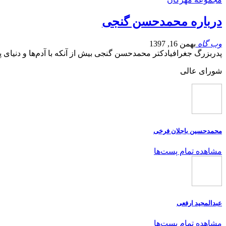
درباره محمدحسن گنجى
وب گاه
بهمن 16, 1397
پدربزرگ جغرافيادکتر محمدحسن گنجى بيش از آنكه با آدم‌ها و دنياى 
شورای عالی
محمدحسین باجلان فرخی
مشاهده تمام پست‌ها
عبدالمجید ارفعی
مشاهده تمام پست‌ها