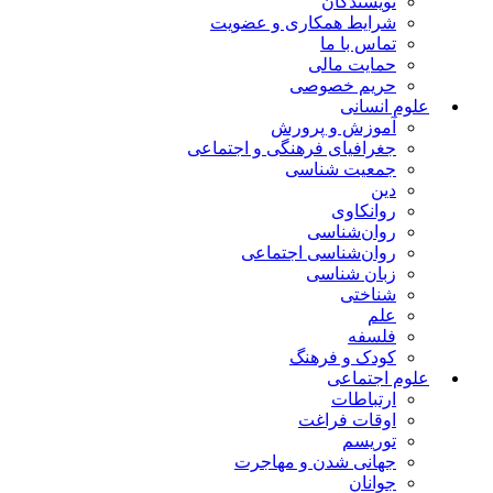
نویسندگان
شرایط همکاری و عضویت
تماس با ما
حمایت مالی
حریم خصوصی
علوم انسانی
آموزش و پرورش
جغرافیای فرهنگی و اجتماعی
جمعیت شناسی
دین
روانکاوی
روان‌شناسی
روان‌شناسی اجتماعی
زبان شناسی
شناختی
علم
فلسفه
کودک و فرهنگ
علوم اجتماعی
ارتباطات
اوقات فراغت
توریسم
جهانی شدن و مهاجرت
جوانان