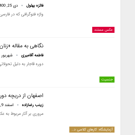
فائزه بهلول
دی 25, 1400
واژه فتوگرافی که در فارسی
عکس مستند
نگاهی به مقاله «زن
فاطمه آقامیری
شهریور 8, 1400
دوره قاجار به دلیل تحولات
جنسیت
اصفهان از دریچه دور
زینب رضازاده
اسفند 9, 1399
مروری بر آثار مربوط به 
آزمایشگاه: کارهای کلاسی دانشجویان کارشناسی ارشد و دکترا