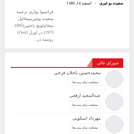
سعیده بو غیری
اسفند 14, 1388
فرانسوا پواری ترجمه
سعیده بوغیریمیخائیل
میخاییلویچ باختین(1895-
1975) در اورل (Orel)
روسیه در…
شورای عالی
محمدحسین باجلان فرخی
مشاهده تمام پست‌ها
عبدالمجید ارفعی
مشاهده تمام پست‌ها
مهرداد اسکویی
مشاهده تمام پست‌ها