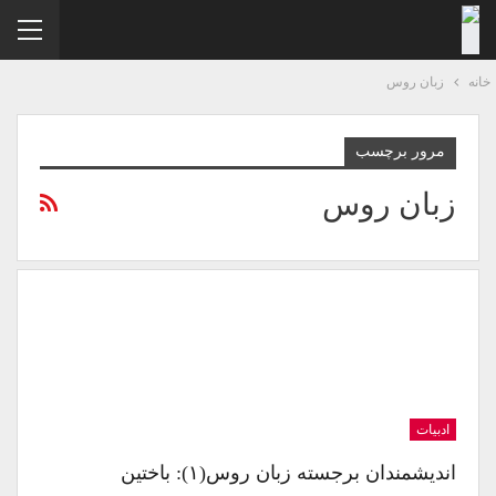
نه
زبان روس
مرور برچسب
زبان روس
ادبیات
اندیشمندان برجسته زبان روس(۱): باختین