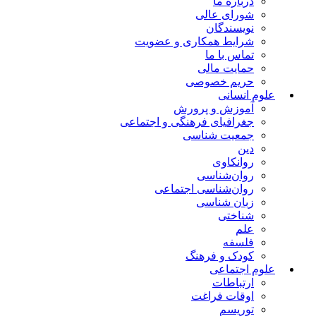
درباره ما
شورای عالی
نویسندگان
شرایط همکاری و عضویت
تماس با ما
حمایت مالی
حریم خصوصی
علوم انسانی
آموزش و پرورش
جغرافیای فرهنگی و اجتماعی
جمعیت شناسی
دین
روانکاوی
روان‌شناسی
روان‌شناسی اجتماعی
زبان شناسی
شناختی
علم
فلسفه
کودک و فرهنگ
علوم اجتماعی
ارتباطات
اوقات فراغت
توریسم