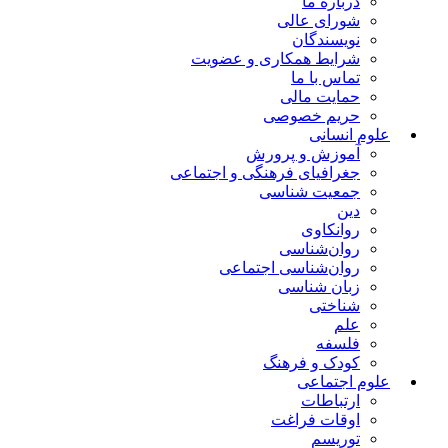
درباره ما
شورای عالی
نویسندگان
شرایط همکاری و عضویت
تماس با ما
حمایت مالی
حریم خصوصی
علوم انسانی
آموزش و پرورش
جغرافیای فرهنگی و اجتماعی
جمعیت شناسی
دین
روانکاوی
روان‌شناسی
روان‌شناسی اجتماعی
زبان شناسی
شناختی
علم
فلسفه
کودک و فرهنگ
علوم اجتماعی
ارتباطات
اوقات فراغت
توریسم