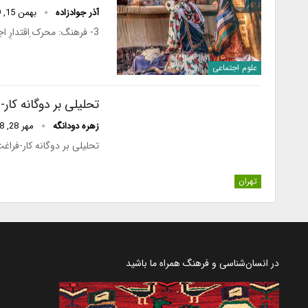
آذر جوادزاده
بهمن 15, 1399
3- فرهنگ: محرک ِاقتدارِ اجتماع محلی(کامیونیتی)در سال‌های اخیر، از یک سو نقش فرهنگ (با…
علوم اجتماعی
تحلیلی بر دوگانه کار
زهره دودانگه
مهر 28, 1398
تحلیلی بر دوگانه کار-فراغ
تهران
در انسان‌شناسی و فرهنگ همراه ما باشید