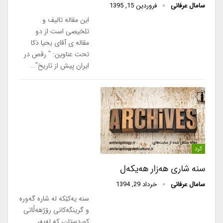
سامال عرفانی
فروردین 15, 1395
این مقاله تالیف و
تلخیصی است از دو
مقاله­ ی آقای یحیا ذکا
تحت عناوين: " رقص در
ایران پیش از تاریخ"…
کرد
سنە شاری هەزار هەیکەل
سامال عرفانی
خرداد 29, 1394
سنە یەکێکە لە شارە گەورە
و گرینگەکانی رۆژهەڵاتی
کوردستان، کە لەبەر