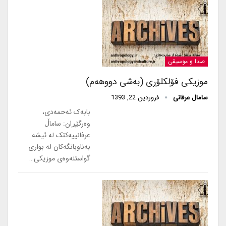
صدا و موسیقی
موزیکی فۆلکلۆری (بەشی دووهەم)
سامال عرفانی
فروردین 22, 1393
بابەک ئەحمەدی،
وەرگێڕان: ساماڵ
عرفانییەکێک لە ئیشە
بەناوبانگەکان لە بواری
گواستنەوەی موزیکی…