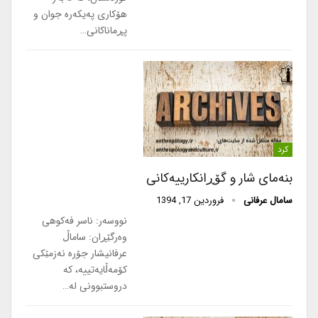
هۆکاری پەیکەرە جوان و
پڕماناکانی…
کرد
بنەمای شار و گۆڕانکارییەکانی
سامال عرفانی
فروردین 17, 1394
نووسەر: ناسر فەکوهی
وەرگێڕان: ساماڵ
عرفانیشار جۆرە نەزمێکی
کۆمەڵایەتییە، کە
دروستبوونی لە…