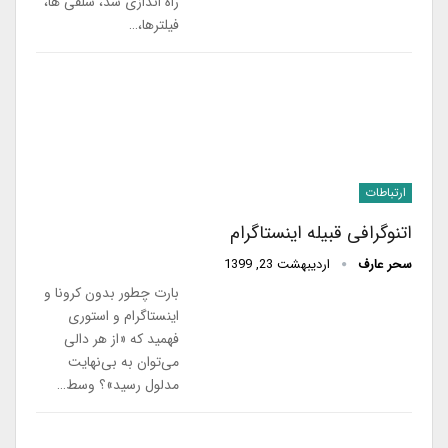
راه اندازی شد، سلفی ها،
فیلترها،…
ارتباطات
اتنوگرافی قبیله اینستاگرام
سحر عارف
اردیبهشت 23, 1399
بارت چطور بدون کرونا و
اینستاگرام و استوری
فهمید که «از هر دالی
می‌توان به بی‌نهایت
مدلول رسید»؟ وسط…