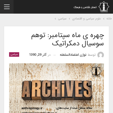
نه
علوم سیاسی و اقتصادی
سیاسی
چهره ی ماه سپتامبر: توهم
سوسیال دمکراتیک
در
آذر 29, 1390
توسط
نوژن اعتضادالسلطنه
سیاسی