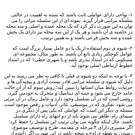
۱- نواحی دارای عواملی ثابت باشند که بسته به اهمیت در حالتی
سلسله مراتبی قرار گیرند. نمونه ای از این سلسله مراتی را می
توان به این صورت ذکر کرد که یک محله عمده و اصلی و سه محله
در حاشیه ی آن باشند و هر یک از این سه محله نیز دارای یک بخش
عمده و سه بخش فرعی باشند و به همین ترتیب.
۲- شیوه ی دوم استفاده از یک یا دو عامل بسیار بزرگ است که
عوامل کوچکتر زیادی تابع آن باشند. به طور مثال، مجموعه ای
مسکونی که در امتداد بندری باشد و یا شهری خطی۱ که در امتداد
خطوط ارتباطی اصلی بوجود آید.
۳- با توجه به اینکه دو شیوه ی قبلی نا کافی به نظر می رسند به این
دلیل که شیوه ی سلسله مراتبی قادر نیست آزادی و پیچیدگی ها و
جزئیات روابط میان انسانها را تبیین کند؛ روش سوم که از آن حالت
جامد خارج می شود و جنبه ای دینامیک و متحرک به خودمی گیرد،
روشی است که در آن تسلسل وجود دارد و عامل زمان در آن مرئی
می شود. تفکری که در موسیقی، تئاتر، ادبیات و رقص موجود است.
مسئله ی دیگر این است که عواملی که یکی پس از دیگری در
سیمای راه، ظاهر می شوند باید از دو انتهای راه دارای تسلسل
باشند. حال اینکه چگونه می توان ترتیب این تسلسل را حفظ کرد؛
اگر مسیری دارای ۴ مرحله ی مقدمه، طرح و توصیف موضوع،
رسیدن به نقطه ی اوج و نتیجه، باشد در این صورت اگر راننده از