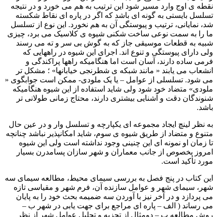
نقطه ی اوج وارد مسیر شود این ترتیب به هم می خورد و در نتیجه
تسلسل بایستی به گونه ای باشد که اگر در پاره ای نقاط شکسته
شد، نمایانی، ترتیب و پیوستگی آن به هم نخورد. این نوع از تسلسل
ما را به سمت نوعی ساخت شکنی شیوه ی کلاسیک می برد، چیزی
شبیه به قطعات موسیقی جاز که به گوش بی سر و ته می رسند
ولی دارای پیوستگی و تنوع اند. اجرای این شیوه در راههایی که
فرمی ساده دارند، آسان است اما هنگامیکه راهها پراکندگی و
انشعاب می یابند « مانند شبکه ی شطرنجی خیابانها» ؛ مشکل تر
می شود. تسلسلی از عوامل – یا یک ملودی- ممکن است جوابگوی «
ملودی» متضاد خود شود ولی شاید استفاده از این شیوه هنگامیکه
شنوندگان دقت و آشنایی بیشتری دارند، محتاج زمانی طولانی تر
باشد.
به نظر لینچ ایجاد مجموعه ای یکپارچه و تسلسل وار و در عین حال
متنوع و متضاد از طریق شیوه ی سوم، شاید امکانپذیر نباشد چنانچه
تا زمان او نمونه ای این چنینی وجود نداشته است ولی این شیوه
امروز بخصوص از جانب معماران و شهر سازان پسامدرن بسیار
مورد تأکید است.
این کتاب در پنج فصل به بررسی سیمای محیط، مطالعه سیمای سه
شهر، سیمای شهر و عوامل سازنده آن، فرم شهر و مقیاسی تازه
می پردازد و در آخر نیز با آوردن سه ضمیمه بحث خود را به پایان
می رساند ( الف – پاره ای مراجع برای جهت یابی در شهر ب –
روش مطالعه پ – دومثال از تجزیه و تحلیل عوامل شهر از نظر