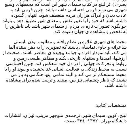
بصری ). تز لینچ در کتاب سیمای شهر این است که محیطهای وسیع
شهری می تواند فرمی احساسی داشته باشد. چنین فرمی باید به
عادت دیدن و ادراک هزاران مردم منعطف شود، انتهایی گشوده
داشته باشد که خود را با تغییر نقش و معنای شهر تطبیق دهد و بتواند
جوابگوی تصورات تازه ی مردم از سیمای شهر باشد باید ناظرین را
به تفحص و مشاهده ی جهان دعوت کند.
محیط های شهری علاوه بر نظام یافته و مطلوب بودن بایستی
شاعرانه و حاوی نمادهایی باشند که تصویری را به ذهن بیننده القا
می کند، باید نمودار افراد و جوامع پیچیده ی معاصر باشند، صحبت از
ارزشها، امیدها و سنتهای تاریخی بکند و مظاهر طبیعی زمین و
روابط و تحرکات جهانی را در دل خود منعکس کند. چنین احساسی
نسبت به محیط زندگی به فعالیت انسانی غنا بخشیده و پیوند او را با
محیط مستحکم تر می کند و البته تمامی اینها هنگامی به بار می
نشیند که ناظر چشمانی تیز بین، منتقد و تربیت شده برای مشاهده
داشته باشد.
مشخصات کتاب:
لینچ، کوین، سیمای شهر، ترجمه‌ی منوچهر مزینی، تهران، انتشارات
دانشگاه تهران، ۱۳۷۲، ۳۳۱ صفحه