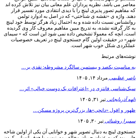
معاصر می باشد. نظریه پردازان علم معانی بیان نیز تلاش کرده اند
که مفاهیم تصور پذیری لینچ را با دیدی انتقادی مورد تفسیر قرار
دهند. واژه ی «نقشه ی شناختی» که در اصل به ادوارد تولمن
روانشناس نسبت داده شده و به احتمال زیاد هرگز توسط خود لینچ
به کار گرفته نشده، به تدریج مبین مفاهیم معروف کار وی گردیده
است. آنچه که معمولا تشخیص داده نمی شود این است که « سیمای
شهر» در حقیقت اولین گام جستجوی لینچ در تعریف خصوصیات
عملکردی شکل خوب شهر است.
نوشته‌های مرتبط
به مناسبت یکصد و بیستمین سالگرد مشروطه: نقدی بر…
ناصر عظیمی
مرداد ۱۴, ۱۴۰۵
سبک‌شناسی فانتزی در «اعترافات یک دوست خیالی» اثر…
الهه آذربایجانی
تیر ۳۱, ۱۴۰۵
ظهور و افول «دانچی»ها، بزرگ‌ترین پروژه مسکن…
سمیرا روشنائی
تیر ۳۰, ۱۴۰۵
جستجوی لینچ به دنبال تصویر شهر و خوانایی آن یکی از اولین شاخه
هایی بود که به عنوان جریان مخالف مدرنیسم با هدف انسانی کردن