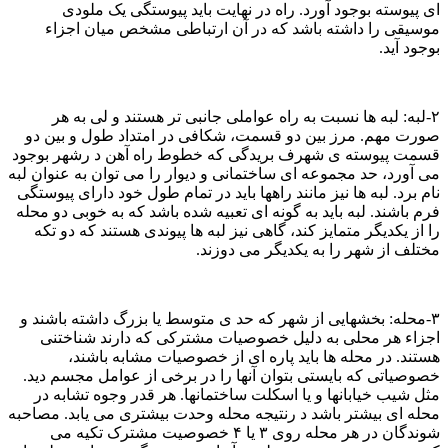
ای پیوسته بوجود آورد. راه در نهایت باید پیوستگی یک ملودی
موسیقی را داشته باشد که در آن ارتباطی مشخص میان اجزاء
بوجود آید.
۲-لبه: لبه ها نسبت به راه عواملی جانبی تر هستند و لی به هر
صورت مهم. مرز بین دو قسمت، شکافی در امتداد طول و بین دو
قسمت پیوسته ی شهرف بریدگی که خطوط راه آهن د رشهر بوجود
می آورد، حد مجموعه ای ساختمانی و دیوار را می توان به عنوان لبه
نام برد. لبه ها نیز مانند راهها باید در تمام طول خود دارای پیوستگی
فرم باشند. لبه باید به گونه ای تعبیه شده باشد که به خوبی دو محله
را از یکدیگر متمایز کند، گاهی نیز لبه ها پیوندی هستند که دو تکه
مختلف از شهر را به یکدیگر می دوزند.
۳-محله: بخشهایی از شهر که حد ی متوسط یا بزرگ داشته باشند و
اجزاء هر محلی به دلیل خصوصیات مشترکی که دارند شناختنی
هستند. در محله ها باید پاره ای از خصوصیات مشابه باشند،
خصوصیاتی که بایستی بتوان آنها را در برخی از عوامل مجسم دید.
مثل شیب خیابانها و یا اسکلت ساختمانها. هر قدر وجوه تشابه در
محله ای بیشتر باشد د رنتیجه محله وحدت بیشتری می یابد. مصاحبه
شوندگان در هر محله روی ۳ یا ۴ خصوصیت مشترک تکیه می