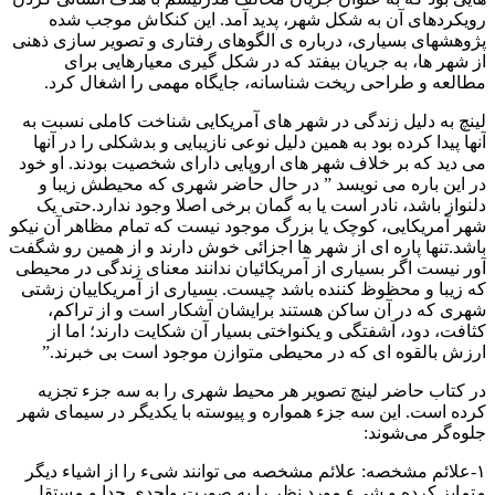
رویکردهای آن به شکل شهر، پدید آمد. این کنکاش موجب شده
پژوهشهای بسیاری، درباره ی الگوهای رفتاری و تصویر سازی ذهنی
از شهر ها، به جریان بیفتد که در شکل گیری معیارهایی برای
مطالعه و طراحی ریخت شناسانه، جایگاه مهمی را اشغال کرد.
لینچ به دلیل زندگی در شهر های آمریکایی شناخت کاملی نسبت به
آنها پیدا کرده بود به همین دلیل نوعی نازیبایی و بدشکلی را در آنها
می دید که بر خلاف شهر های اروپایی دارای شخصیت بودند. او خود
در این باره می نویسد ” در حال حاضر شهری که محیطش زیبا و
دلنواز باشد، نادر است یا به گمان برخی اصلا وجود ندارد.حتی یک
شهر آمریکایی، کوچک یا بزرگ موجود نیست که تمام مظاهر آن نیکو
باشد.تنها پاره ای از شهر ها اجزائی خوش دارند و از همین رو شگفت
آور نیست اگر بسیاری از آمریکائیان ندانند معنای زندگی در محیطی
که زیبا و محظوظ کننده باشد چیست. بسیاری از آمریکاییان زشتی
شهری که در آن ساکن هستند برایشان آشکار است و از تراکم،
کثافت، دود، آشفتگی و یکنواختی بسیار آن شکایت دارند؛ اما از
ارزش بالقوه ای که در محیطی متوازن موجود است بی خبرند.”
در کتاب حاضر لینچ تصویر هر محیط شهری را به سه جزء تجزیه
کرده است. این سه جزء همواره و پیوسته با یکدیگر در سیمای شهر
جلوه‌گر می‌شوند:
۱-علائم مشخصه: علائم مشخصه می توانند شیء را از اشیاء دیگر
متمایز کرده و شیء مورد نظر را به صورت واحدی جدا و مستقل