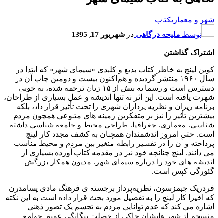
شهر و معماری
کتاب
توسط
ملیحه درگاهی
در
شهریور 17, 1395
اشتراک گذاشتن
کوین لینچ به خاطر کتاب بدیع و کلیدی «سیمای شهر» که ابتدا در
سال ۱۹۶۰ منتشر گردیده و هم‌اکنون بیست و دومین چاپ آن در
دسترس است و رسما به بیش از ۱۵ زبان ترجمه شده، به خوبی
شهرت یافته است. این اثر نه تنها اندیشه و عمل بسیاری از طراحان،
برنامه ریزان و نظریه پردازان شهری را تحت تأثیر قرار داد، بلکه
بیشترین تأثیر را نیز بر متفکرین زمینه های متنوعی همچون مردم
شناسی، معماری، جغرافیا، طراحی محیط و جامعه شناسی داشته
است. حتی امروز اندشمندان همچنان به کشف مجدد کار لینچ
پرداخته و آن را در تفسیر رابطه متغیر بین مردم و محیط مناسب
می دانند. لینچ چنانچه خود نیز در مقدمه کتاب آورده بسیاری از
اندیشه های خود را درباره سیمای شهر، مدیون همکار بزرگش
گئورگی کپس است.
فردریک جیمزسون، نظریه‌پرداز برجسته ی فرهنگ مادی پسامدرن
که اخیرا کار لینچ را به تفصیل مورد بحث قرار داده است به این نکته
اشاره می کند که عدم توانایی مردم به تجسم یک تصور ذهنی
منسجم از شهر هایشان حاکی از خصلت بیگانگی عمیق جوامع