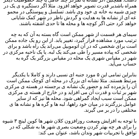
همراه باشدبر قدرت تصویر خواهد افزود. مثلا اگر دستگیره ی یک در
چیزی شبیه به خانه ی خود وی باشد. تسلسل و پیوستگی در مجمو
عه ای از نشانه ها به هدایت و گردش ناظر در شهر کمک شایانی
خواهد کرد حتی اگر کوچه ها و محله ها تا حدی آشفته باشند.
سیمای هر قسمت از شهر ممکن است گاه بسته به آن که به چه
ترتیب مورد مشاهده قرار گیرد، تغییر یابد. از این رو یک جاده ممکن
است برای شخصی که در آن اتوموبیل می‌راند یک راه باشد و برای
شخصی که پیاده مسیر را طی می‌کند یک لبه. یا یک ناحیه مرکزی در
شهر در مقیاس شهری یک محله در مقیاس بزرگتر یک گره به
حساب می‌آید.
بنابراین تمامی این ۵ مورد جنبه ای نسبی دارند و کاملا با یکدیگر
مرتبط هستند. مثلا نشانه ای بزرگ در محله ای کوچک ممکن است
آن را پژمرده کند و حضور یک نشانه ی برجسته در هسته ی مرکزی
شهر بر ثبات و قدرت آن می افزاید و در خارج از هسته ی مرکزی
ممکن است سبب ایجاد گمراهی شود. محله ها نیز که از سایر
عوامل بزرگترند در میان خود راهها، لبه ها و گره ها و نشانه ها ی
مختلفی را در بر می گیرند.
با توجه به افزایش وسعت روزافزون کلان شهر ها کوین لینچ ۳ شیوه
را برای هر چه بهتر کردن وضعیت بصری شهر ها به شکلی که در
توافق با تجربیات شهر وندان باشد، عنوان می کند: