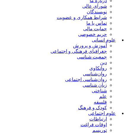
درباره ما
شورای عالی
نویسندگان
شرایط همکاری و عضویت
تماس با ما
حمایت مالی
حریم خصوصی
علوم انسانی
آموزش و پرورش
جغرافیای فرهنگی و اجتماعی
جمعیت شناسی
دین
روانکاوی
روان‌شناسی
روان‌شناسی اجتماعی
زبان شناسی
شناختی
علم
فلسفه
کودک و فرهنگ
علوم اجتماعی
ارتباطات
اوقات فراغت
توریسم