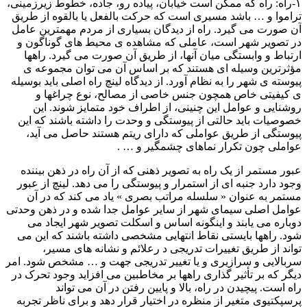
۱-راه: راه که ممکن است خیابان، پیاده رو، جاده، خطوط زیرزمینی،
تراموا و … باشد مسیری است که حرکت بالفعل یا بالقوه از طریق
آن صورت می گیرد. راه از دیدگان بسیاری از مردم مهمترین عامل
در تصویر شهر است، عاملی که مشاهده ی محیط های گوناگون و
ارتباط و وابستگی میان آنها، از طریق آن صورت می گیرد. راهها
مؤثرترین وسیله ای هستند که بر اساس آن می توان مجموعه ی
پیوسته ی شهر را به نظام آورد. از دیدگاه لینچ راه اصلی باید بوسیله
ی کیفیتی خاص همچون جنس خاصی از مصالح، نوع چراغها و
روشنایی و عوامل این چنینی، از اطراف خود متمایز شوند. این
خصوصیات باید حالتی از پیوستگی و وحدت را داشته باشند که این
پیوستگی از طریق عواملی که دارای ریتم هستند حاصل می آید،
عواملی چون تکرار نماهای چشمگیر و … .
عبور مستمر از یک راه به تصویر ذهنی که از آن راه در ذهن بیننده
وجود دارد جنبه ای از استمرار و پیوستگی را می دهد. لینچ از عبور
مستمر به عنوان « سلسله مراتب بصری » یاد می کند که در آن
عوامل اصلی سیمای شهر از سایر عوامل جدا شده و در ذهن وحدتی
دوباره می یابند و اینگونه اساس و اسکلت تصویر شهر ایجاد می
شود. راهها بایستی نقاط انتهایی مشخصی داشته باشند که این می
تواند از طریق تغییرات تدریجی د رعلائم و نشانه های مسیر،
سربالایی و سرازیری و یا تغییر تدریجی جهت و … مشخص شود. امر
دیگر که بر تأثیر گذاری راهها بر مخاطبین می افزاید وجود تحرک در
راه است. پیچیدن در راه، بالا و پایین رفتن در آن می تواند
پرسپکتیوی متغیر از منظره در اختیار قرار دهد و برای ناظر تجربه