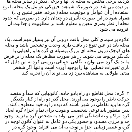
کردند، برخی مختص به محله ی آنها و برخی دیگر در سایر محله ها
نیز دیده می شد. در صورتیکه شباهت فیزیکی عوامل یک محله با نوع
استفاده از آن عوامل و موقعیت محله ( مرفه، فقیر نشین و…)
همراه شود در این صورت تأثیری دو چندان دارد. در صورتی که حدود
محله از نظر بصری معین و معلوم باشد بر مطلوبیت و جذابیت آن
افزوده می شود.
علاوه بر سیمای کلی محل بافت درونی آن نیز بسیار مهم است. یک
محله باید در عین تنوع در بافت داری وحدت و تشخص باشد و محله
های کوچک درون محله ای بزرگ بوسیله ی گره ها و راههایی با
یکدیگر مربوط می شوند. در هر صورت مظاهر یک محله را بر فرض
مانند یک گره نمی توان با نگاهی اجمالی بررسی کرد به این دلیل که
بازی تغییرات فضایی آنها را بوجود آورده است و تنها اگر شخص
مدتی طولانی به مشاهده بپردازد می تواند آن را تجربه کند
۴- گره : محل تقاطع دو راه یادو جاده، کانونهایی که مبدأ و مقصد
حرکت ناظر را بوجود می آورند، محل گذر دو راه از کنار یکدیگر.
گره ها باید نقاطی در شهر باشند که دیده را به خود معطوف کنند.
بدین منظور باید نوعی شخصیت و هویت برای تمام اجزاء گره ایجاد
کرد. تراکم و نه آشفتگی اجزا می تواند به تشخص گره بیفزاید. وجود
حد و مرزی مسدود و حضور یکی دو عامل به عنوان کانون توجه در
گره و عنصر زیبایی اجزا بر توجه به آن می افزاید. وجود گره در