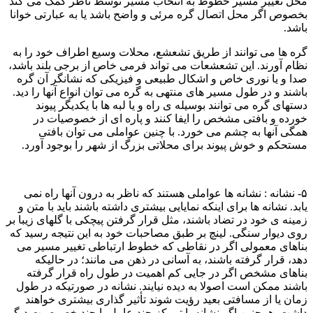
محل تغییر مسیر خطوط به انتخاب مسیر توسط ناظر کمک می کند
بخصوص اگر محل اتصال گره مرئی و واضح باشد یا به عبارتی خوانا
باشد.
گره ها می توانند از طریق تشعشع، محلات وسیع اطراف خود را به
نظام آورند. این تشعشعات می تواند فرمی خاص از برجی بلند باشد،
صدا و یا نوری خاص و اشکال طبیعی و فیزیکی که نشانگر آن گره
باشند و در طول مسیر های منتهی به گره می توان انواع آنها را دید.
دستهای گره می توانند بوسیله ی راه و یا لبه ها با یکدیگر پیوند
خورده و بافتی مشخص را ایفا کنند و پاره ای از خصوصیات در
همگی آنها به چشم می خورد. با چنین عواملی می توان بافتی
مستحکم و خوش پیوند برای محلاتی بزرگ از شهر را بوجود آورد.
۵- نشانه : نشانه ها عواملی هستند که ناظر به درون آنها راه نمی
یابد. نشانه ها برای اینکه نمایایی بیشتری داشته باشند باید با متن و
زمینه ی خود در تضاد باشند، مثل قرار گرفتن پیچکی با گلهای زیبا بر
روی دیوار سنگی. لینچ بر طبق مصاحبات خود به این نتیجه رسید که
بناهای معمولی اگر در نقاطی که خطوط ارتباطی تغییر مسیر می
دهد، قرار گرفته باشند، به آسانی در ذهن می مانند؛ در حالیکه
بناهای مشخص اگر در جایی کم اهمیت در طول راه قرار گرفته
باشند ممکن است اصولا به دیده نیایند. نشانه در صورتیکه در طول
زمان یا از مسافتی بعید رؤیت شوند تأثیر گذاری بیشتری خواهند
داشت. همچنین اگر نشانه با تمرکز چند عامل یا چند خصوصیت دیگر