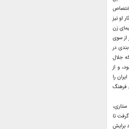
 اختصاص
ر او نیز
یمای زن
 از سوی
‌بندی در
که جلال
د، و از
یران را
 فرهنگ
 ستاری،
گرفت تا
د برایش