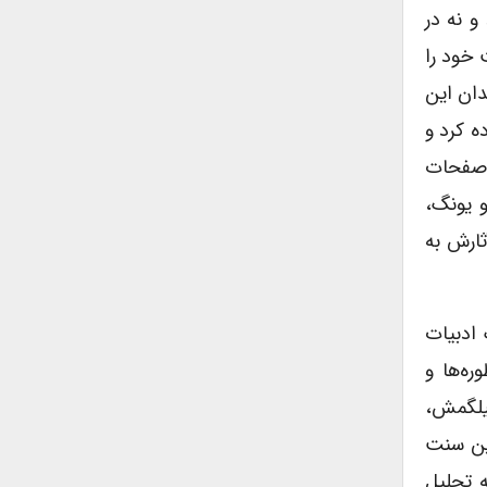
و نه در
 خود را
دان این
ه کرد و
د صفحات
و یونگ،
ثارش به
 ادبیات
ره‌ها و
گیلگمش،
این سنت
ه تحلیل