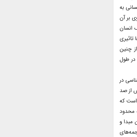
سانی به
ی بر آن
ک انسان
 تاثیری
از چنین
 در طول
ناسی در
ش از صد
 است که
ه محدود
 مبدا و
جمه‌های