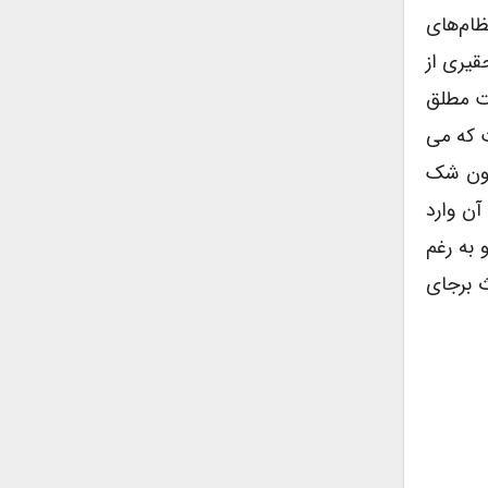
ظام‌های
قیری از
یت مطلق
ت که می
بدون شک
آن وارد
 به رغم
 برجای