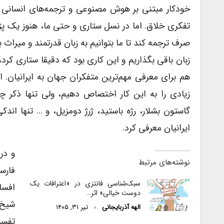
خودکار مبتنی بر هوش مصنوعی و ترجمه‌های انسانی بس
تفکری خلاق. اما در نسل ستاری و حتی ما، هنوز یک پژ
صرف ترجمه کند تا ما بتوانیم به زبان قدرتمند و میراث
زبان باقی بگذاریم و این کاری بود که دقیقا ستاری کرد
هم برای معرفی مهم‌ترین متفکران جهان به ایرانیان. ا
زیادی را به این کار اختصاص دهیم، ولی تنها ذکر چ
گاستون بشلار، رژه باستید، ژرژ دومزیل، و … تنها اند
ایرانیان معرفی کرد.
و در
نوشته‌های مرتبط
فارس
سبک‌شناسی فانتزی در «اعترافات یک
افسا
دوست خیالی» اثر…
شیخ 
الهه آذربایجانی
تیر ۳۱, ۱۴۰۵
تفسی