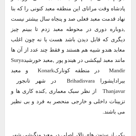
پادشاه وقت مراتای این منطقه معبد کنونی را که بنا
نهاد قدمت معبد فعلی صد و پنجاه سال بیشتر نیست
,دوباره دوری در محوطه معبد زدم تا ببینم چیز
دیگری که قابل دیدن باشد هست یا نه چون اغلب
معابد هندو شبیه هم هستند و فقط چند عدد از آن ها
مانند معبد لیپکشی در هیندو پور ,معبد خورشیدSurya
Mandir در منطقه کونارکKonark و معبد
بیرادایشورا Brihadisvara در شهر تانجور
Thanjavur از نظر سبک معماری ,کنده کاری ها و
تزیینات داخلی و خارجی منحصر به فرد و بی نظیر
می باشند.
یکی از ستون های تالار اصلی در معبد منگیشی شهر