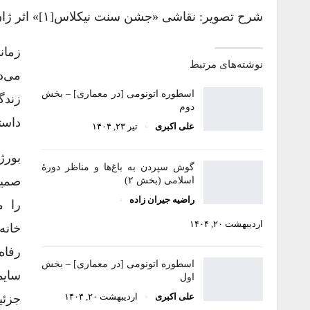
شرح تصویر: نقاشی «جشن سنت نیکلاس[۱]» اثر ژان استین[۲]، نمونه‌ای از خانه‌های هلندی قرن ۱۷
زمان
نوشته‌های مرتبط
می‌د
اسطوره اتونومی [در معماری] – بخش
دوم
داستان 
علی اکبری
تیر ۲۳, ۱۴۰۴
گوش سپردن به باغ‌ها و مناظر دورۀ
اسلامی (بخش ۲)
راضیه جیران زاده
اردیبهشت ۲۰, ۱۴۰۴
خانه
رفاه
اسطوره اتونومی [در معماری] – بخش
اول
علی اکبری
اردیبهشت ۲۰, ۱۴۰۴