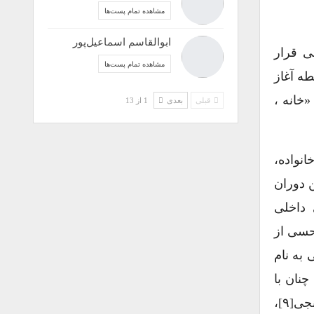
مشاهده تمام پست‌ها
ابوالقاسم اسماعیل‌پور
ی قرار
مشاهده تمام پست‌ها
ه آغاز
معمار در کتاب «خانه ،
قبلی
بعدی
1 از 13
خانواده،
ین دوران
ر مورد فضای داخلی
 حسی از
به نام
ا چنان با
جزئیات، پرورانده‌اند که قادر بودند در میل تقریبا جهانی راحتی و دنجی[۹]،