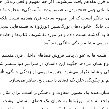
 به قرن هفدهم یافت می‌شوند. اگر چه مفهوم واقعی زندگی خ
حساساتی چون «دنج بودن»، «صمیمیت»، «آسودگی»، «خلوت»؛ «
ی، بیانگر آنست که این مفهوم ساخته قرن هفدهم نیست بلکه
. در طول قرن ۱۹ بود که زندگی خانگی خانواده‌های بورگ‌نشین (بورژوا) به هسته‌هایی ت
به گذشته نسبت داده و در مورد نقاشی‌ها، کتاب‌ها و خانه‌ه
مفهومی مشابه زندگی خانگی پدید آمد.
لندی‌ها به عنوان پیامد فروش فضاهای داخلی قرن هفدهم، ب
 نشان می‌دهد چگونه این داستان در سراسر دنیا منتشر شد
ی و شاما تکرار می‌شود. چنین مفهومی‌ از زندگی خانگی، تأثی
اکم بر چگونگی خلق یک فضای داخلی دنج، ظاهر می‌سازد.
ان‌دهنده یک تصویر متفاوت و ناهمگن‌تر است. برای مثال د
ایمن استیون[۲۰]، یک مقاله راجع به خانه بورژواها به عنوان یک فضای مستقل نوش
فیزیکی را در خانه شرح داد که موضوع مهمی برای مردان و زن