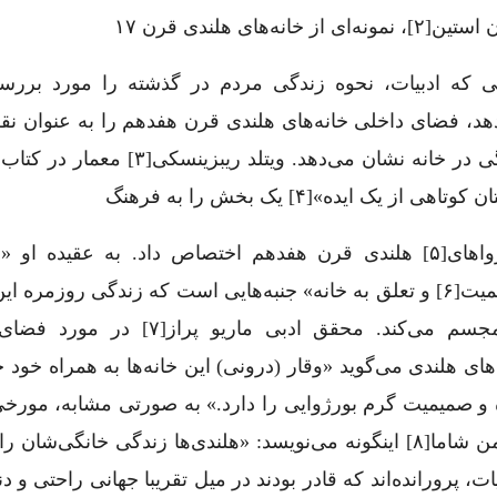
ی که ادبیات، نحوه زندگی مردم در گذشته را مورد بررس
هد، فضای داخلی خانه‌های هلندی قرن هفدهم را به عنوان نقط
زندگی در خانه نشان می‌دهد. ویتلد ریبزینسکی[۳] 
کوتاهی از یک ایده»[۴] یک بخش را به فرهنگ
بورژواهای[۵] هلندی‌ قرن هفدهم اختصاص داد. به عقیده او «
صمیمیت[۶] و تعلق به خانه» جنبه‌هایی است که زندگی روزمره ا
را مجسم می‌کند. محقق ادبی ماریو پراز[۷] د
‌های هلندی می‌گوید «وقار (درونی) این خانه‌ها به همراه خود
 و صمیمیت گرم بورژوایی را دارد.» به صورتی مشابه، مورخی 
سایمن شاما[۸] اینگونه می‌نویسد: «هلندی‌ها زندگی خانگی‌شان ر