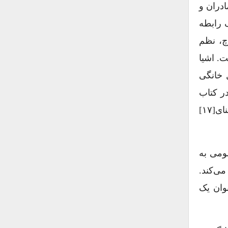
ادران و
ک رابطه
چ، نظم
ت. اشیا
 خانگی
ر کتاب
پرمخاطب جاکوب کتس[۱۶] توصیه‌هایی در مورد ازدواج یافت می‌شود و همچنین منعکس‌کننده خانه‌های کم‌پهنای[۱۷]
و میل عمومی به
می‌کند.
عنوان یک