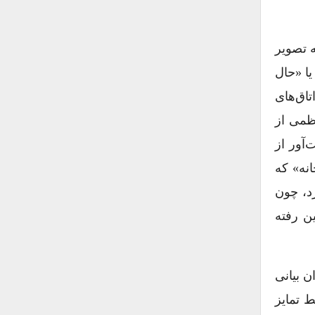
ه تصویر
د. حال و هوای زندگی خانگی در آثاری چون «یک شعر، صحنه آرامش[۱۰]» توسط امانوئل د ویت[۱۱] یا «حال
ر کارهای یوهانس ورمر[۱۳] راه یافت. در نقاشی‌های نور، از پیتر د هوچ[۱۴]، اتاق‌های
ظمی از
آور از
انه» که
ار دارد، چون
ن رفته
ن بیانی
ط تمایز