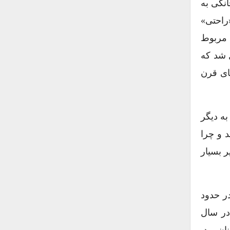
انگی به
راحتی»
 مربوط
بدیل شد که
ای قرن
ه دیگر
 و چرا
ر بسیار
ر حدود
ت. در سال
ان بود.