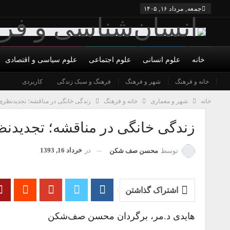
جمعه, مرداد ۱۶, ۱۴۰۵
خانه
علوم انسانی
علوم اجتماعی
علوم سیاسی و اقتصادی
ادبیات
درباره ما
خانه و فرهنگ
شورای عالی
اسطوره شناسی
شهر و فرهنگ
سینما
نویسندگان
فرهنگ و سبک زندگی
صدا و موسیقی
کاربردی
شرایط همکاری و عضویت
عکس مستند
تما
خانه
شهر و معماری
خانه و فرهنگ
زندگی خانگی در مناقشه؛ تجدیدنظری در
زندگی خانگی در مناقشه؛ تجدیدنظری
در
خرداد 16, 1393
توسط
محسن صف شكن
اشتراک گذاشتن
هایدی د.مر، برگردان محسن صف‌شکن