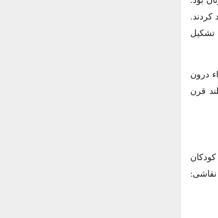
 کردند.
 تشکیل
اء درون
ند قرن
کودکان
اشی: