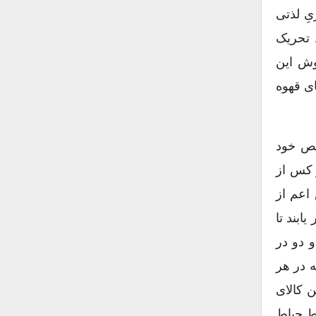
ِ لذتی
 تحریک
وش این
ای قهوه
خص خود
ر کس از
اعم از
بند تا
و دو در
 در هر
ن کالای
سط حیاط