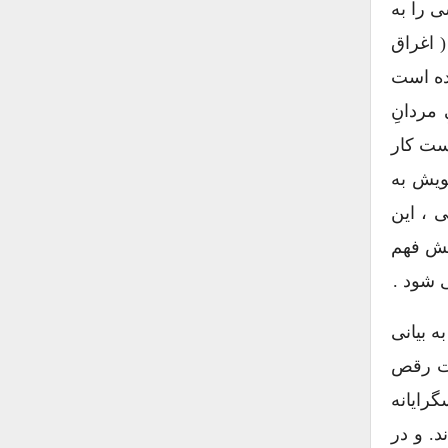
ی را به
 اغراق
شده است
مردانِ
ست کار
ویش به
 ، این
یش فهم
 شود .
قهوه خانه ها» ، مکان تعلیم و تربیت این آیینِ جنسیِ فاخرانه بوده است (۸۳) ؛ به بیانی
ات رقص
گرایانه
د. و در