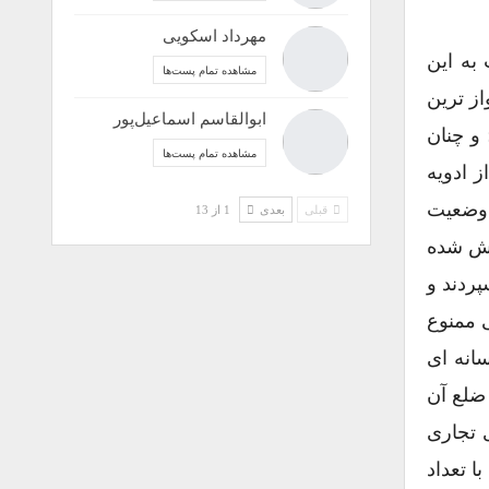
مهرداد اسکویی
به این
مشاهده تمام پست‌ها
ز ترین
ابوالقاسم اسماعیل‌پور
و چنان
مشاهده تمام پست‌ها
 ادویه
 وضعیت
قبلی
بعدی
1 از 13
رش شده
پردند و
 ممنوع
انه ای
ضلع آن
ی تجاری
ا تعداد