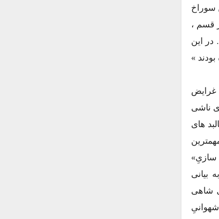
ن سوراخ
ر قسم ،
در این
بودند »
ه غرایض
ی ناشی
لبد های
همترین
سازیِ»
 بیانی
ی شاهی
هوانیِ