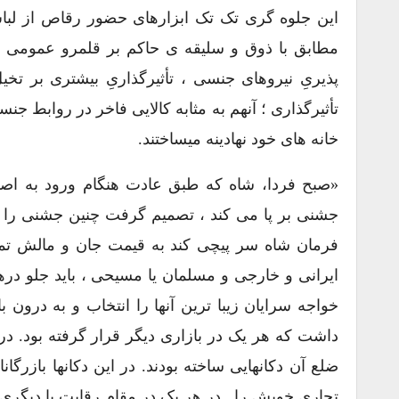
این جلوه گری تک تک ابزارهای حضور رقاص از لب
مطابق با ذوق و سلیقه ی حاکم بر قلمرو عمومی ب
پذیریِ نیروهای جنسی ، تأثیرگذاریِ بیشتری بر ت
تأثیرگذاری ؛ آنهم به مثابه کالایی فاخر در روابط ج
خانه های خود نهادینه میساختند.
«صبح فردا، شاه که طبق عادت هنگام ورود به ا
جشنی بر پا می کند ، تصمیم گرفت چنین جشنی را بر پ
فرمان شاه سر پیچی کند به قیمت جان و مالش تما
ایرانی و خارجی و مسلمان یا مسیحی ، باید جلو در
خواجه سرایان زیبا ترین آنها را انتخاب و به درون ب
داشت که هر یک در بازاری دیگر قرار گرفته بود. د
ضلع آن دکانهایی ساخته بودند. در این دکانها بازرگا
تجاری خویش را ـ در هر یک در مقام رقابت با دیگری ـ