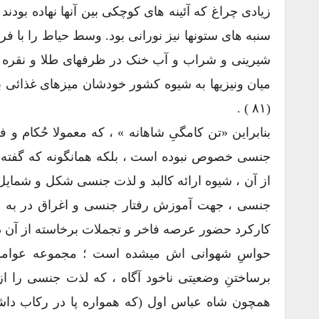
زیادی چراغ که آئینه های کوچکی بین آنها نهاده بود
سنبه های ستونها نیز نورانی بود. وسط حیاط را با فر
شیرینی و شراب و آب خنک در ظرفهای طلا و نقره ای
میان ونیزیها به شیوه کشور خودشان میزهای غذائی با 
(۸۱ ) .
بنابراین «تن کامگیِ شاهانه » ، که معمولا حُکام و 
جنسی خصوص نبوده است ، بلکه همانگونه که گفته ش
از آن ، شیوه ارائه کالبد و لذت جنسی شکل و شمایل آ
جنسی ، جهت آموزش رفتار جنسی و اغراق در به جلو
کارکرد حضور عرصه فاخر و تجملات برخاسته از آن 
حواسِ شهوانی اش میشده است ؛ مجموعه عواملی ک
برساختنِ وضعیتی ناخود آگاه ، که لذت جنسی را 
همچون شاه عباس اول (که همواره پا در رکاب داشته