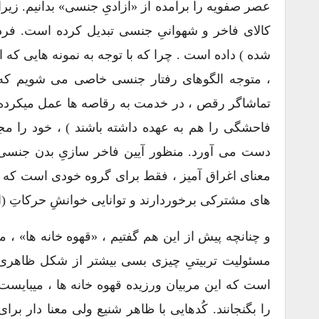
عصر صفویه را برآمده از «آزادیِ جنسی» بدانیم. زیرا
کالای فاخر و شهوانیِ جنسی تبدیل کرده است. فر
شده ) داده است . چرا که با توجه به نمونه هایی ک
، متوجه الگوهای رفتار جنسی خاصی می شویم که د
تماشاگر رقص ، در خدمت به رقاصه ها عمل میکرده 
فاحشگی را هم به عهده داشته باشند ) ، خود را مج
دست می آورد. منظور آیین فاخر سازیِ بدن جنسی 
معنای اغراق آمیز ، فقط برای گروه خودی است که آ
های مشترکی برخوردارند و توانایی خوانشِ حرکاتِ (از
مسئولیت تربیتیِ چیزی بسی بیشتر از شکل ظاهری
است که این مربیان ورزیده قهوه خانه ها ، میبایست 
را بگنجانند. کُدهایی با ظاهر شنیع ولی معنا دار بر