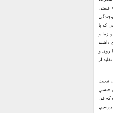
 قیمتی
وچندگی
ی که با
 زیبا و
ی داشته
 روی و
قلید از
ن تبعیت
ی جنسیِ
ه که فی
روسپیِ