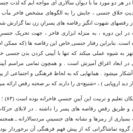
 در هر دو مورد ما با دیوان سالاری ای مواجه ایم که لذت جنس
دیتِ خلاق جنسی ، جایش را به الگوهای مشخص فاخر مآب (
ه از رقصهای شهوت انگیزِ رقاصه های پسرانِ زن نما گزارش 
ر این دوره ، به منزله ابزاری فاخر ، جهت تحریک جنسیِ 
است. بنابراین رفتار جنسی ِخاص این رقاصه ها (که ممکن ا
هز به شیوه عملی میکند که تنها با آیینی کردن بدن جنسی خ
در ابعاد اغراق آمیزش است . و همچون تمامی مراسم آیینی
شکار میشود . همانهایی که به لحاظ فرهنگی و اجتماعی از پ
 دید اروپایی ) ، «شنیع»ی را دارند که بر صحنه رقص ارائه می
و چنانچه پیش از این هم گفتیم ، «
 و طریق رقصِ رقاصه های پسر را داشته . در لابلای حرک
بسیاری از رمزها و نشانه های جنسیتیِ مردسالارانه ـ همجنس
ای گروه تماشاگرانی که از پیش فهم فرهنگی آن برخوردار بودن