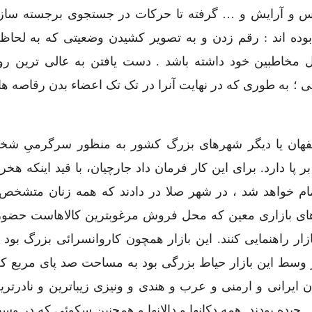
اس و آرایش و … گرفته تا حرکات در جستجوی برجسته سازی
وده اند : رقم زدن و به تصویر کشیدن وضعیتی که به لحاظ
خیل مخاطبین خود داشته باشد . دست یافتن به عالی ترین ر
نسی ؛ به طوری که در نهایت آنرا در تک تک اعضاء بدن رقاصه ه
صفهان یا دیگر شهرهای بزرگ کشور به منظور سرگرمیِ ش
ا دارد. برای این کار فرمان داد جارچیان، با قید اینکه هخ
م خواهد شد ، در شهر صلا در دادند که همه زنان متشخص 
های بازاری معین که محل فروش مرغوبترین کالاهاست حضور یا
ازار راهنمایی کنند. این بازار همچون کاروانسرائی بزرگ بود 
ر وسط این بازار حیاط بزرگی بود به مساحت صد پای مربع که
نان ایرانی و ارمنی و عرب و هندی و ونیزی زیباترین و نادرتری
 چیده بودند. همه دکانها و دالانها و همچنین سکوئی که در و