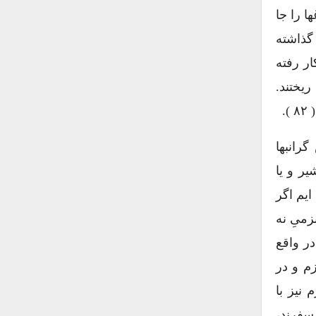
ا را جا
گذاشته
ر رفته
یختند.
.
رانبها
ر و یا
یم اگر
زمیِ نه
ر واقع
زم و در
نیز با
سفرند،