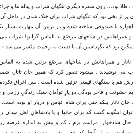
 طلا بود… روی سفره دیگری تنگهای شراب و پیاله ها و چراغه
 پر از یخی بود که تنگهای شراب برای خنک شدن در داخل آن 
واره یا صندوقی ساخته شده و در تزیین آن مهارت بسیار بکا
و همراهانش در شاخهای مرصّع به الماس گرانبها شراب می ر
ین بود که نگهداشتن آن با دست به زحمت میّسر می شد » ( ۸۲ )
تاتار و همراهانش در شاخهای مرصّع تزئین شده به الماس گ
 می نوشیدند . میشود تصور کرد که همین خان تاتار، شمشی
ش هم با سنگهای قیمتی تزئین شده است . پس اغراق نکرده ا
یم خشونت و فاخر بودگی دو یارِ توأمان سبک زندگیِ رزمی و ب
خان تاتار بلکه حتی برای شاه عباس و دربار او بوده است. د
وان اینگونه گفت که برای خانها و یا پادشاهانِ اهل میدان ر
حال شادخوار، مراسم بزم ، کم و بیش به اندازه عرصه رزم 
ت است. و از آنجا که قصر نشین نیستند و پیوسته در 