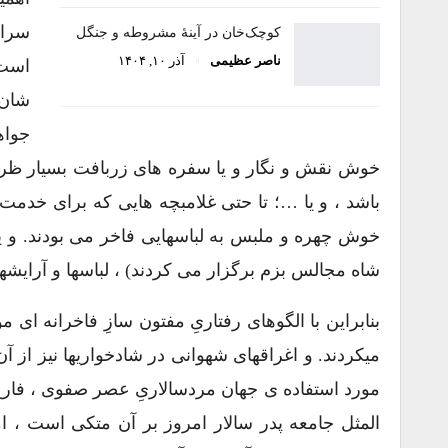
سراپ
کوچک‌خان در آینۀ مشروطه و جنگل
ناصر عظیمی
آذر ۱۰, ۱۴۰۴
است.
شان 
جواه
خوش نقش و نگار و یا سفره های زربافت بسیار ظریف 
باشد ، و یا …؛ تا حتی غلامبچه هایی که برای خدم
خوش چهره و ملبس به لباسهایی فاخر می بودند. و یا
شاه مجالس بزم برگزار می کردند) ، لباسها و آرایشه
بنابراین با الگوهای رفتاریِ مفتون سازِ فاخرانه ای
میکردند. و اغراقهای شهوانی در شادخواریها نیز از آ
مورد استفاده ی جهان مردسالاریِ عصر صفوی ، فارغ ا
المثل جامعه پدر سالار امروز بر آن متکی است ، ا