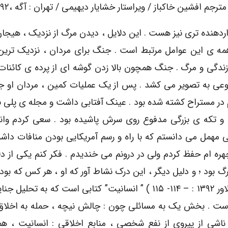
جم افشین خاکباز / ویراستار خشایار دیهیمى / تهران : آگه ،۱۳۹۲
زاردهنده تری نیز هست . این دلایل ، دیدن مرگ از نزدیک ، هیج
ه ی این عوامل مرتبط است . جنگ برای مردان ، نزدیک ترین 
ندگی و مرگ . جنگ همچون بالا زدن گوشه ای از پرده ی کائنا
 نوعی به تصویر می کشد . پس از یک عملیات کمین ، مردان او
شدم در مستراح کشته شده بود . عینک آفتابی داشت و مجله ی پلی 
د و تکه ی بزرگی مدفوع روی سرش پاشیده بود . سعی کردم وان
 مهمل می دانستم که با راه و رسم آمریکایی بودن منافات داش
ه ام حفظ کردم ولی در درونم می خندیدم . فکر کنم یکی از دل
بود ؛ و دلیل دیگر ، این درک نشاط آور که او ، هر کس که بوده
است و من ، یعنی این من خاص و ویژه ، زنده ام . ( گلاور ۱۳۹۲ : – ۱۱۴- ۱۱۵ ) ” انسانیت” کتابى است که ب
ست . بخش یک به مسائلى چون : چالش نیچه ، حمله به اخلاق
شى از پیروى از نفع شخصى ، منابع اخلاقى : انسانیت ، هم