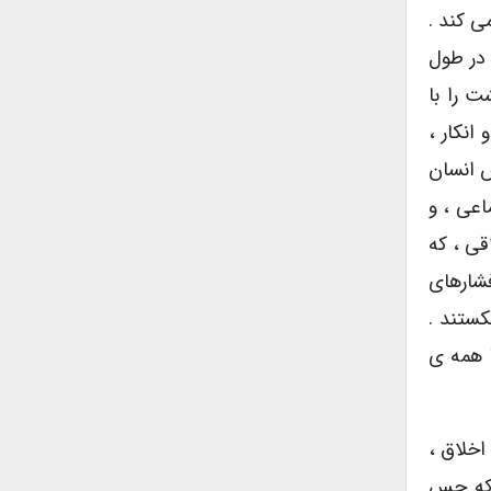
ى کند .
 ، در طول
ت را با
اهى و انکار ،
ش انسان
اعى ، و
قى ، که
فشارهاى
کستند .
ا همه ى
اخلاق ،
 که حس