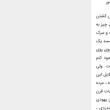
ان کشتن
چیز به
ت و سرک
 جسد یک
بوی روی
مود کنم
ت . ولی
ایل این
 ، مرده
ه تحلیل جنایات قرن
 یهودى
دردى ،