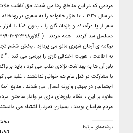
مردمى که در این مناطق رها مى شدند حق کاشت غلات ند
در سال ۱۹۳۰ ، ۱۰ هزار خانواده را به سفرى 
سفر از پا درآمدند و بازماندگان را ، بدون غذا یا ابزا
برنامه ى آرمان شهرى مائو مى پردازد . بخش ششم تجر
به اطاعت ، هویت اخلاقى نازى را بررسى مى کند . ” ن
باور آن ها به بهداشت نژادى طلب مى کرد ، باید بر وا
با مشارکت در قتل عام هم خوانى نداشتند ، غلبه مى کرد
اجتماعى در جهتى وارونه اعمال مى شدند . منابع اخلاق
علاوه بر این ، نظام باورهاى نازى در وادار ساختن مردم
مردم هراسان بودند ، بسیارى تمرد را اشتباه مى دانستند .” ( گلاور ۲
بخش ا
نوشته‌های مرتبط
تخیل