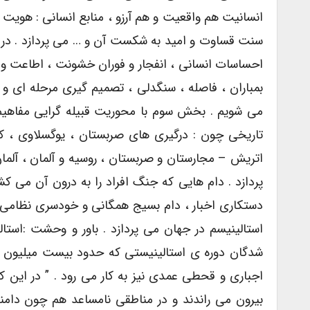
انسانیت هم واقعیت و هم آرزو ، منابع انسانى : هوی
سنت قساوت و امید به شکست آن و … مى پردازد . در
احساسات انسانى ، انفجار و فوران خشونت ، اطاعت و ف
بمباران ، فاصله ، سنگدلى ، تصمیم گیرى مرحله اى و
مى شویم . بخش سوم با محوریت قبیله گرایى مفاهیم
تاریخى چون : درگیرى هاى صربستان ، یوگسلاوى ، ک
اتریش – مجارستان و صربستان ، روسیه و آلمان ، آلما
پردازد . دام هایى که جنگ افراد را به درون آن مى ک
دستکارى اخبار ، دام بسیج همگانى و خودسرى نظامى 
استالینیسم در جهان مى پردازد . باور و وحشت :استا
شدگان دوره ى استالینیستى که حدود بیست میلیون نف
اجبارى و قحطى عمدى نیز به کار مى رود . ” در این
بیرون مى راندند و در مناطقى نامساعد هم چون دامن