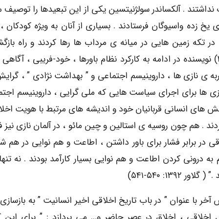
اشتند . آلکساندر سولژنیتسین یکى از این تبعیدها را توصیف م
بر رودخانه ى یخ زده واسیوگان فرستادند . بسیارى از آنان به ویژه کودکان
ر ، در تکه زمین هایى در میانه ى مرداب ها رها کردند و راه بازگش
مسلسل سد کردند . همه مردند . ( گلاور۱۳۹۲:۳۹۸-۳۹۹) نویسنده در ادامه به کارکرد نظام باورها ، خود-فریبى ، آگ
به ى نازى ها ، داروینیسم اجتماعى و ” بهداشت نژادى ” ، گرای
ازى ها براى اجراى سیاست هایى که ملى گرایى ، داروینیسم اجتم
کنش هاى انسانى قربانیان خود و اندیشه هاى مرتبط با هویت اخلا
ند . هم چون روسیه ى استالین و چین مائو ، در آلمان نازى نیز 
ى در برابر فشار براى باور داشتن ، اطاعت و هم نوایى در هم ش
 به درونى کردن اطاعت و هم نوایى بسیار کارآمد بودند . نه تنه
۱۳۹: ۵۴۰-۵۴۱)
ٓخر با عنوان ” در باب تاریخ اخلاقى اخیر انسانیت ” به بازسازى 
 اخلاقى ، اخلاق در عصر حاضر و… مى پردازد : ” براى این