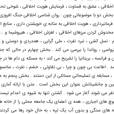
ت اخلاقى ، عشق به قساوت ، فرسایش هویت اخلاقى ، شوخى تحقیر
 بخش دو با موضوعاتى چون : روان شناسى اخلاقى جنگ افروزى 
رمانبردارى ، هویت اخلاقى به مثابه ى خویشتن دارى ، منابع ا
 مخدوش کردن مرزهاى اخلاقى ، لغزش اخلاقى ، هیروشیما و … ر
 : نسل کشى ، نبرد نفرت ، ملى گرایى ، همدردى و دوستى و ت
رواسى ، رواندا را بررسى مى کند . بخش چهارم در حالى که ج
ن و فرانسه ، بریتانیا را تشریح مى کند ؛ به مسئله ى دام ها در
شد . اطاعت بى چون و چرا ، بى تفاوتى ، خشم ، نفرت ، سانسور 
، مسابقه ى تسلیحاتى مسائلى از این دستند . بخش پنجم به 
لین و جانشینانش عنوان این بخش است . متن با ارائه آمارى 
ر مى شوند آغاز مى شود . کشتن تنها به شیوه ى اعدام نیس
 کوچ هاى اجبارى ، همه ى اعضاى یک جامعه محلى را از خانه 
ه هاى سنگى و بدون آب یک تپه ، به حال خود رها مى کردند