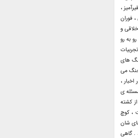
آمیز ،
، فوران
خلاقى و
و به رو
جربیات
نگ هاى
 جنگ مى
اخبار ،
مسئله ى
از کشته
ت ، کوچ
هاى شان
 . گاهى