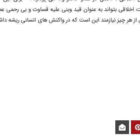
 اخلاقى بتواند به عنوان قید وبنى علیه قساوت و بى رحمى عم
از هر چیز نیازمند این است که در واکنش هاى انسانى ریشه داش