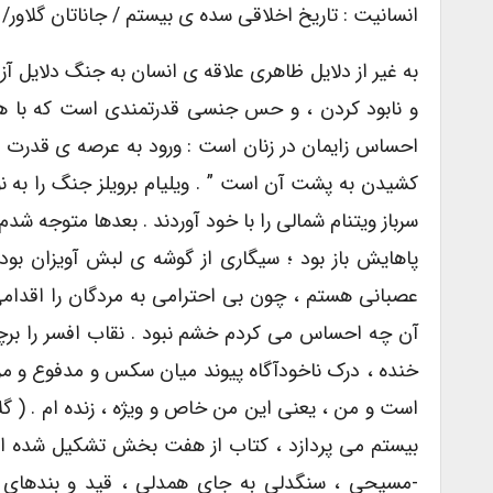
انسانیت : تاریخ اخلاقى سده ى بیستم / جاناتان گلاور/ متر
به غیر از دلایل ظاهری علاقه ی انسان به جنگ دلایل آ
و نابود کردن ، و حس جنسی قدرتمندی است که با هم
احساس زایمان در زنان است : ورود به عرصه ی قدرت ز
کشیدن به پشت آن است ” . ویلیام برویلز جنگ را به
سرباز ویتنام شمالی را با خود آوردند . بعدها متوجه 
پاهایش باز بود ؛ سیگاری از گوشه ی لبش آویزان بو
عصبانی هستم ، چون بی احترامی به مردگان را اقدامی
آن چه احساس می کردم خشم نبود . نقاب افسر را برچهر
خنده ، درک ناخودآگاه پیوند میان سکس و مدفوع و مرگ 
بیستم مى پردازد ، کتاب از هفت بخش تشکیل شده ا
-مسیحى ، سنگدلى به جاى همدلى ، قید و بندهاى نا