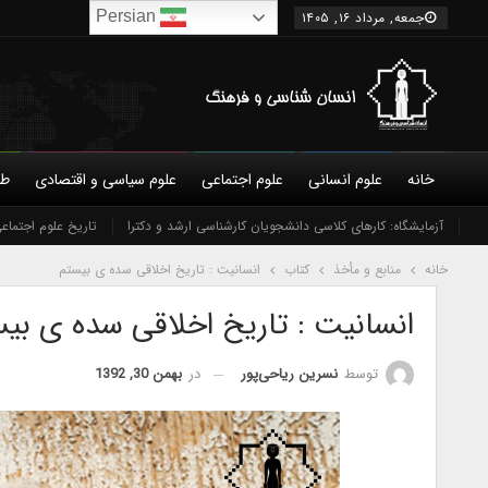
Persian
جمعه, مرداد ۱۶, ۱۴۰۵
خانه
علوم انسانی
علوم اجتماعی
علوم سیاسی و اقتصادی
طب
درباره ما
شورای عالی
نویسندگان
آزمایشگاه: کارهای کلاسی دانشجویان کارشناسی ارشد و دکترا
شرایط همکاری و عضویت
تاریخ علوم اجتماع
تماس 
خانه
منابع و مأخذ
کتاب
انسانیت : تاریخ اخلاقی سده ی بیستم
انسانیت : تاریخ اخلاقی سده ی بی
در
بهمن 30, 1392
توسط
نسرین ریاحی‌پور