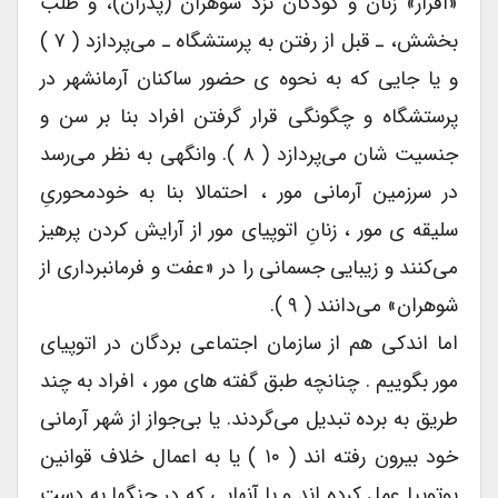
«اقرار» زنان و کودکان نزد شوهران (پدران)، و طلب
بخشش، ـ قبل از رفتن به پرستشگاه ـ می‌پردازد ( ۷ )
و یا جایی که به نحوه ی حضور ساکنان آرمانشهر در
پرستشگاه و چگونگی قرار گرفتن افراد بنا بر سن و
جنسیت شان می‌پردازد ( ۸ ). وانگهی به نظر می‌رسد
در سرزمین آرمانی مور ، احتمالا بنا به خودمحوریِ
سلیقه ی مور ، زنانِ اتوپیای مور از آرایش کردن پرهیز
می‌کنند و زیبایی جسمانی را در «عفت و فرمانبرداری از
شوهران» می‌دانند ( ۹ ).
اما اندکی هم از سازمان اجتماعی بردگان در اتوپیای
مور بگوییم . چنانچه طبق گفته های مور ، افراد به چند
طریق به برده تبدیل می‌گردند. یا بی‌جواز از شهر آرمانی
خود بیرون رفته اند ( ۱۰ ) یا به اعمال خلاف قوانین
یوتوپیا عمل کرده اند و یا آنهایی که در جنگها به دست