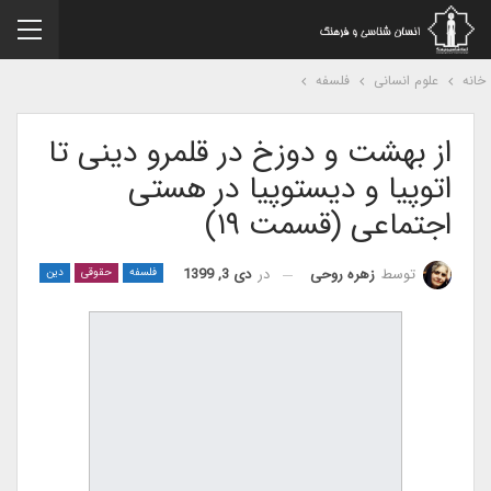
نه
علوم انسانی
فلسفه
از بهشت و دوزخ در قلمرو دینی تا
اتوپیا و دیستوپیا در هستی
اجتماعی (قسمت ۱۹)
در
دی 3, 1399
توسط
زهره روحی
فلسفه
حقوقی
دین