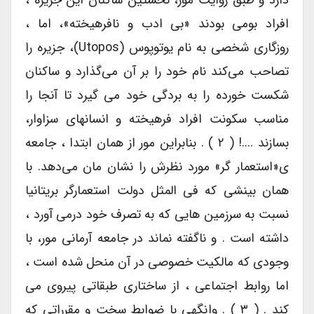
دارد و طبق روایت مور، نخستین ساکنان این جزیره ،
افراد بومی بودند «بی ادب و نافرهیخته»، اما ،
روزگاری شخصی به نام یوتوپوس (Utopos)، جزیره را
تصاحب می‌کند نام خود را بر آن می‌گذارد و ساکنان
شکست خورده را به بردگی خود می گیرد تا آنجا را
مناسب سکونت افراد فرهیخته و انسانهای سزاوار،
بسازند ….! ( ۲ ) . بنابراین مور از همان ابتدا ، جامعه
ی«استعمار گر» مورد نظرش را نشان مان می‌دهد. با
همان بینشی که فی المثل دولت استعمارگر بریتانیا
نسبت به سرزمین هایی که به تصرف خود درمی آورد ،
داشته است . و ناگفته نماند در جامعه آرمانی مور، با
وجودی که مالکیت خصوصی در آن منحل شده است ،
اما روابط اجتماعی ، از ساختاری طبقاتی پیروی می
کند . ( ۳ ) . وانگهی با ضوابط سخت و مقرراتی که