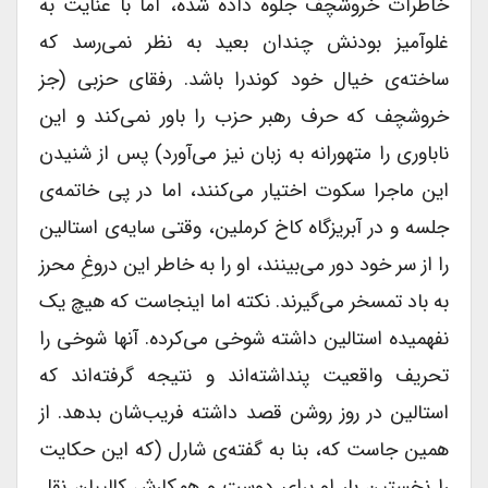
خاطرات خروشچف جلوه داده شده، اما با عنایت به
غلوآمیز بودنش چندان بعید به نظر نمی‌رسد که
ساخته‌ی خیال خود کوندرا باشد. رفقای حزبی (جز
خروشچف که حرف رهبر حزب را باور نمی‌کند و این
ناباوری را متهورانه به زبان نیز می‌آورد) پس از شنیدن
این ماجرا سکوت اختیار می‌کنند، اما در پی خاتمه‌ی
جلسه و در آبریزگاه کاخ کرملین، وقتی سایه‌ی استالین
را از سر خود دور می‌بینند، او را به خاطر این دروغِ محرز
به باد تمسخر می‌گیرند. نکته اما اینجاست که هیچ یک
نفهمیده استالین داشته شوخی می‌کرده. آنها شوخی را
تحریف واقعیت پنداشته‌اند و نتیجه گرفته‌اند که
استالین در روز روشن قصد داشته فریب‌شان بدهد. از
همین جاست که، بنا به گفته‌ی شارل (که این حکایت
را نخستین بار او برای دوست و همکارش کالیبان نقل