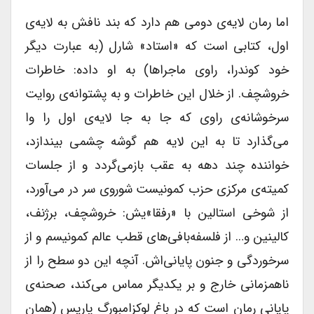
اما رمان لایه‌ی دومی ‌هم دارد که بند نافش به لایه‌ی
اول، کتابی است که «استاد» شارل (به عبارت دیگر
خود کوندرا، راوی ماجراها) به او داده: خاطرات
خروشچف. از خلال این خاطرات و به پشتوانه‌ی روایت
سرخوشانه‌ی راوی که جا به جا لایه‌ی اول را وا
می‌گذارد تا به این لایه هم گوشه چشمی ‌بیندازد،
خواننده چند دهه به عقب باز‌می‌گردد و از جلسات
کمیته‌ی مرکزی حزب کمونیست شوروی سر در می‌آورد،
از شوخی استالین با «رفقا»یش: خروشچف، برژنف،
کالینین و… از فلسفه‌بافی‌های قطب عالم کمونیسم و از
سرخوردگی و جنون پایانی‌اش. آنچه این دو سطح را از
ناهمزمانی خارج و بر یکدیگر مماس می‌کند، صحنه‌ی
پایانی رمان است که در باغ لوکزامبورگ پاریس (همان