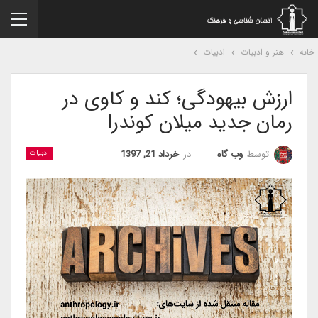
نه
هنر و ادبیات
ادبیات
ارزش بیهودگی؛ کند و کاوی در
رمان جدید میلان کوندرا
در
خرداد 21, 1397
توسط
وب گاه
ادبیات