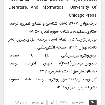
Literature, And Informatics , University Of
Chicago Press
بارت،رولان،۱۹۶۷، نشانه شناسی و فضای شهری، ترجمه
ستاری،عظیمه،ماهنامه سوره،شماره ۵۰-۵۱
بودریار،ژان،۱۹۶۸، نظام اشیا، ترجمه ایزدی،پیروز، نشر
ثالث،تهران،۱۳۹۳، نسخه الکترونیکی
مرلوپونتی،موریس(بی تا) با مقدمه
بالدوین،توماس(۲۰۰۴)؛ جهان ادراک؛ ترجمه
جابرالانصار،فرزاد، نشر ققنوس،۱۳۹۱
کارمن،تیلور،۲۰۰۸،مرلو-پونتی، ترجمه علیا، مسعود،
نشر ققنوس، تهران،۱۳۹۴
آموزش مجازی
دانشگاه
کرونا
کرونا ویروس
ویروس کرونا