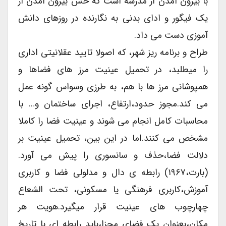
با بیرون آمدن از مدرسه است که حس بیرون آمدن از
یک فیگور و ادای بدنی به نگارنده در روزهای دانش
آموزی دست می داد.
طراح و برنامه ریز شهر، که اصولا تایید عقلانیتی اداری
را میطلبد، در تحمیل عینیت مرز های فضاها و
همپوشانی مرز ها با هم، به طرزی وسواس گونه عمل
می کند.مجوز حدود،ارتفاع، اجرای ساختمان و… با
محاسبات کامل انجام می شوند و عینیت فضا را کاملا
مشخص می کنند.اما در این بین، تحمیل عینیت بر
دلالت فضا،حذف و سانسوری را پیش می آورد.
(بارت،۱۹۶۷) رابطه ی دال و مدلولی فضا و کاربری
آموزش،کاربری فرهنگی یا مسکونی، تحت الشعاع
چهارچوب های عینیت قرار میگیرد.هویت هر
مکان،بعنوان یک فضای مجزا،باید رابطه ای با تاریخ