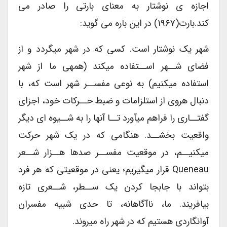
اجازه ی نوشتار به معنای بارتی را صادر می
کند.بارت(۱۹۶۷) در این باره می گوید:
شهر یک نوشتار است. کسی که در شهر میگردد و از
فضای شــهر اســتفاده میکند (همهی ما از شهر
استفاده میکنیم) به نوعی مفســر شهر است که، با
دنبال هروی از استلزامات و ضبط حــرکات خود، اجزای
گفتــاری را فراهم میآورد تــا آنها را به شــیوه ای دیگر
واقعیت بخشــد. هنگامی که در یک شهر حرکت
میکنیــم، در موقعیت مفســر صدها هــزار شــعر
Queneau قرار میگیریم؛ یعنی در موقعیتی که هر فرد
بتواند با جابجا کردن یک ســطر، شــعری تازه
بیافریند. ما، ناآگاهانه، تا حدی شبیه مفسران
آوانگاردی هستیم که در شهر راه میروند.